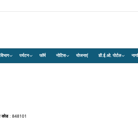
विभाग
पर्यटन
फॉर्म
नोटिस
योजनाएं
डी.ई.ओ. पोर्टल
नाग
न कोड
: 848101