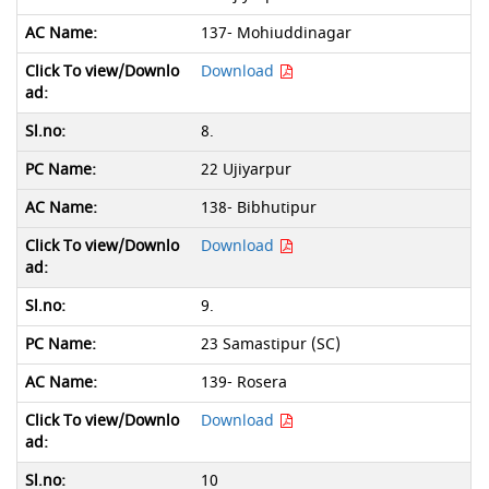
137- Mohiuddinagar
Download
8.
22 Ujiyarpur
138- Bibhutipur
Download
9.
23 Samastipur (SC)
139- Rosera
Download
10